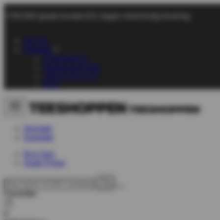
+700.000 glade kunder
101 dages retur
Hurtig levering
Om Os
Support
Chat med os
Send os en mail
+45 70 70 72 17
FAQ
Herretøj
Dametøj
Byg Selv
Gode Priser
Favoritter
0