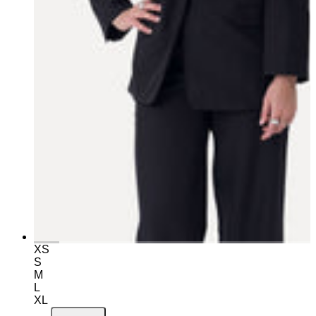
XS
S
M
L
XL