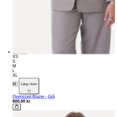
XS
S
M
L
XL
Læg i kurv
Oversized Blazer - Grå
800,00 kr