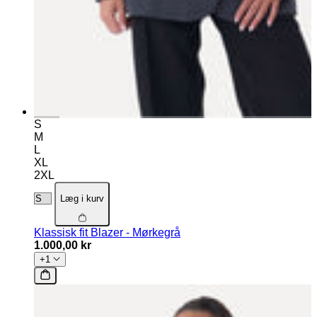
S
M
L
XL
2XL
Læg i kurv
Klassisk fit Blazer - Mørkegrå
1.000,00 kr
+1