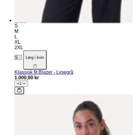
S
M
L
XL
2XL
Læg i kurv
Klassisk fit Blazer - Lysegrå
1.000,00 kr
+1