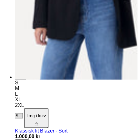
S
M
L
XL
2XL
Læg i kurv
Klassisk fit Blazer - Sort
1.000,00 kr