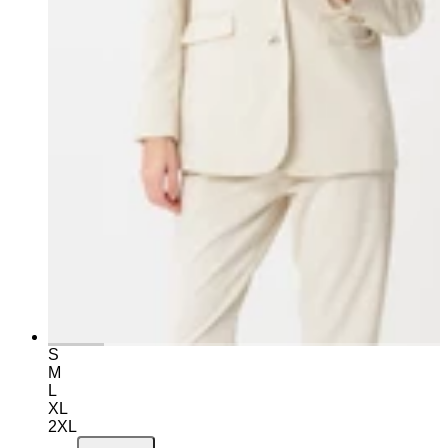
S
M
L
XL
2XL