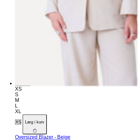
XS
S
M
L
XL
Læg i kurv
Oversized Blazer - Beige