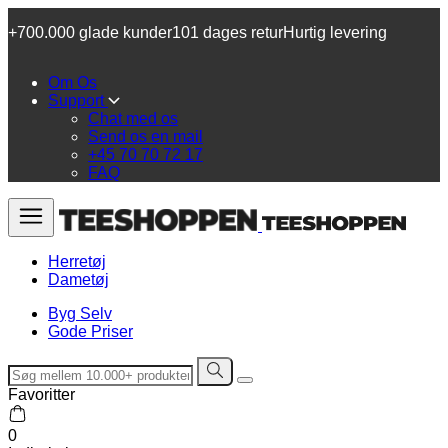
+700.000 glade kunder
101 dages retur
Hurtig levering
Om Os
Support
Chat med os
Send os en mail
+45 70 70 72 17
FAQ
Herretøj
Dametøj
Byg Selv
Gode Priser
Favoritter
0