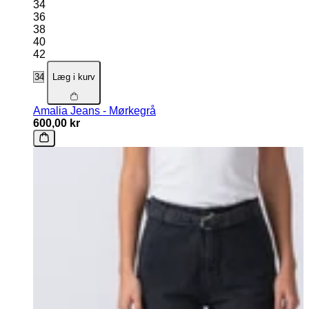
34
36
38
40
42
Læg i kurv
Amalia Jeans - Mørkegrå
600,00 kr