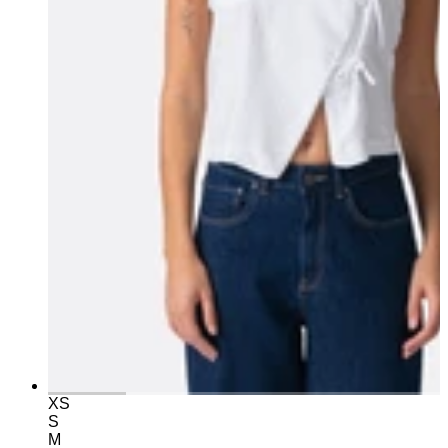
XS
S
M