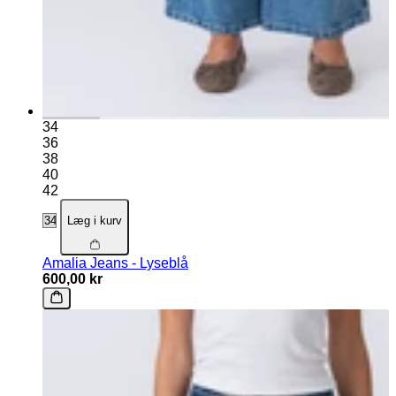
34
36
38
40
42
Læg i kurv
Amalia Jeans - Lyseblå
600,00 kr