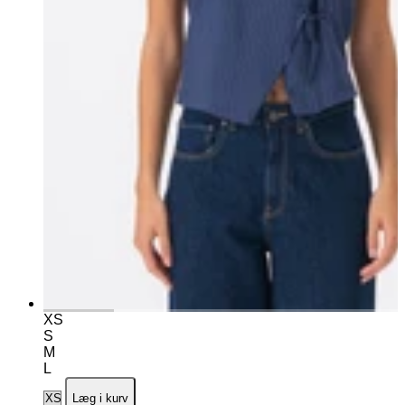
XS
S
M
L
Læg i kurv