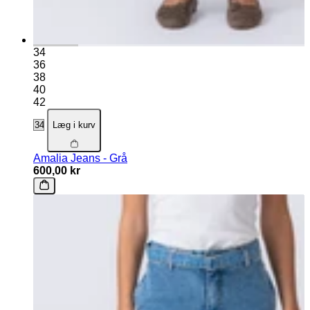
34
36
38
40
42
Læg i kurv
Amalia Jeans - Grå
600,00 kr