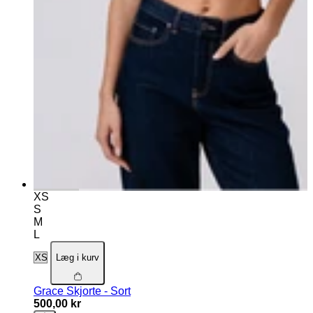
XS
S
M
L
Læg i kurv
Grace Skjorte - Sort
500,00 kr