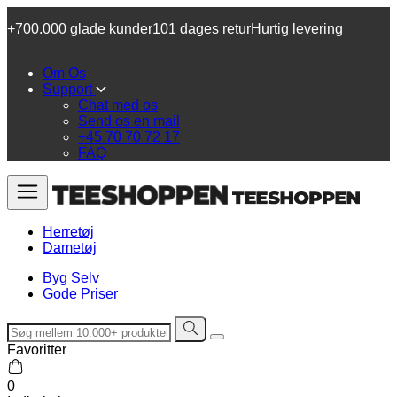
+700.000 glade kunder
101 dages retur
Hurtig levering
Om Os
Support
Chat med os
Send os en mail
+45 70 70 72 17
FAQ
Herretøj
Dametøj
Byg Selv
Gode Priser
Favoritter
0