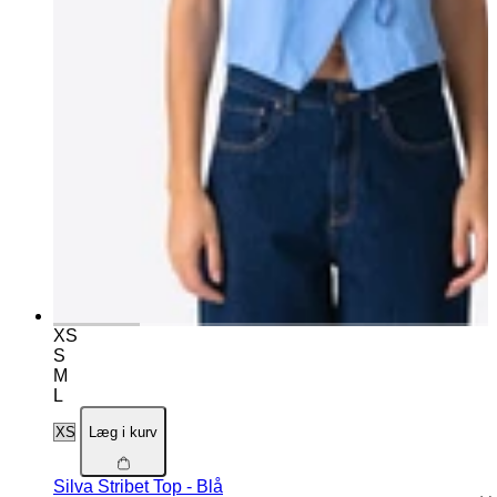
XS
S
M
L
Læg i kurv
Silva Stribet Top - Blå