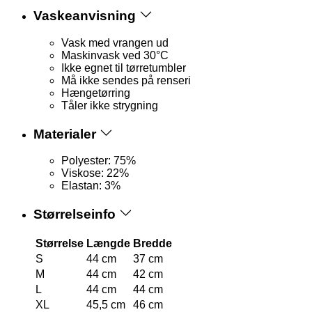
Vaskeanvisning
Vask med vrangen ud
Maskinvask ved 30°C
Ikke egnet til tørretumbler
Må ikke sendes på renseri
Hængetørring
Tåler ikke strygning
Materialer
Polyester: 75%
Viskose: 22%
Elastan: 3%
Størrelseinfo
Størrelse
Længde
Bredde
S
44 cm
37 cm
M
44 cm
42 cm
L
44 cm
44 cm
XL
45,5 cm
46 cm