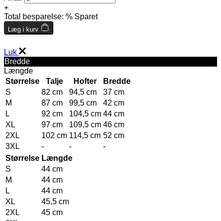
+
Total besparelse:
% Sparet
Læg i kurv
Luk
Bredde
Længde
Størrelse
Talje
Hofter
Bredde
S
82 cm
94,5 cm
37 cm
M
87 cm
99,5 cm
42 cm
L
92 cm
104,5 cm
44 cm
XL
97 cm
109,5 cm
46 cm
2XL
102 cm
114,5 cm
52 cm
3XL
-
-
-
Størrelse
Længde
S
44 cm
M
44 cm
L
44 cm
XL
45,5 cm
2XL
45 cm