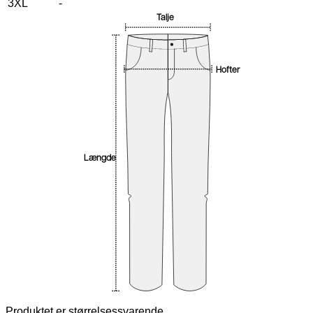
3XL
-
Talje
Hofter
Længde
Produktet er størrelsessvarende