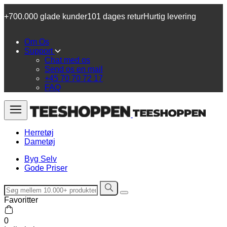
+700.000 glade kunder
101 dages retur
Hurtig levering
Om Os
Support
Chat med os
Send os en mail
+45 70 70 72 17
FAQ
Herretøj
Dametøj
Byg Selv
Gode Priser
Favoritter
0