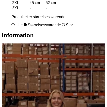
2XL
45 cm
52 cm
3XL
-
-
Produktet er størrelsessvarende
Lille
Størrelsessvarende
Stor
Information