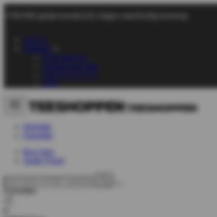
+700.000 glade kunder
101 dages retur
Hurtig levering
Om Os
Support
Chat med os
Send os en mail
+45 70 70 72 17
FAQ
Herretøj
Dametøj
Byg Selv
Gode Priser
Favoritter
0