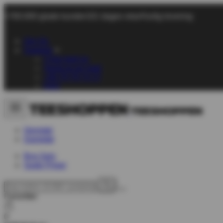
+700.000 glade kunder
101 dages retur
Hurtig levering
Om Os
Support
Chat med os
Send os en mail
+45 70 70 72 17
FAQ
Herretøj
Dametøj
Byg Selv
Gode Priser
Favoritter
0