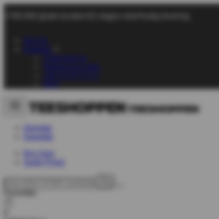
+700.000 glade kunder
101 dages retur
Hurtig levering
Om Os
Support
Chat med os
Send os en mail
+45 70 70 72 17
FAQ
Herretøj
Dametøj
Byg Selv
Gode Priser
Favoritter
0