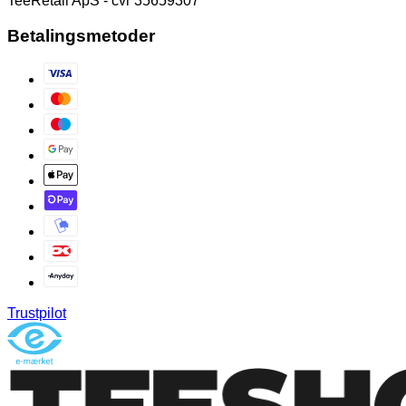
TeeRetail ApS - cvr 35659307
Betalingsmetoder
Trustpilot