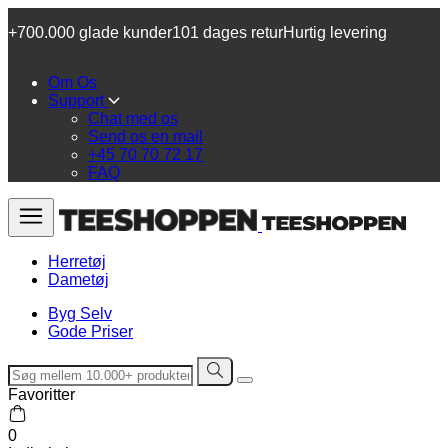
+700.000 glade kunder
101 dages retur
Hurtig levering
Om Os
Support
Chat med os
Send os en mail
+45 70 70 72 17
FAQ
Herretøj
Dametøj
Byg Selv
Gode Priser
Favoritter
0