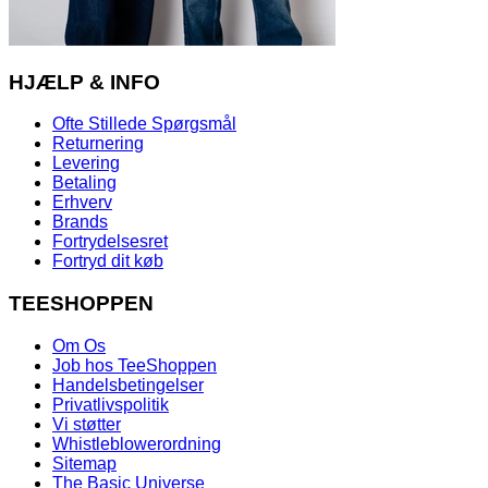
HJÆLP & INFO
Ofte Stillede Spørgsmål
Returnering
Levering
Betaling
Erhverv
Brands
Fortrydelsesret
Fortryd dit køb
TEESHOPPEN
Om Os
Job hos TeeShoppen
Handelsbetingelser
Privatlivspolitik
Vi støtter
Whistleblowerordning
Sitemap
The Basic Universe