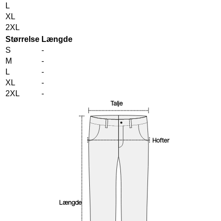
L
XL
2XL
Størrelse
Længde
S
-
M
-
L
-
XL
-
2XL
-
Talje
Hofter
Længde