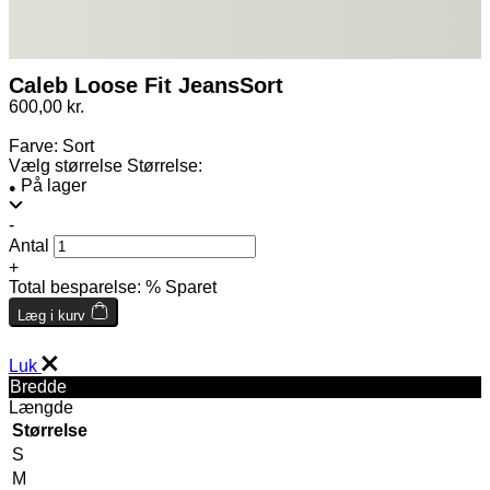
Caleb Loose Fit Jeans
Sort
600,00 kr.
Farve:
Sort
Vælg størrelse
Størrelse:
På lager
●
-
Antal
+
Total besparelse:
% Sparet
Læg i kurv
Luk
Bredde
Længde
Størrelse
S
M