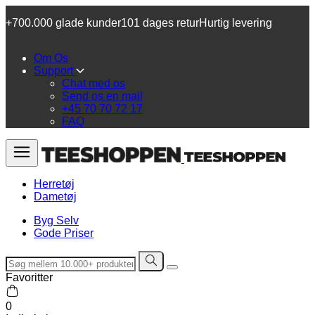
+700.000 glade kunder
101 dages retur
Hurtig levering
Om Os
Support
Chat med os
Send os en mail
+45 70 70 72 17
FAQ
Herretøj
Dametøj
Byg Selv
Gode Priser
Favoritter
0