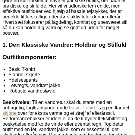
gøre en stor forskel at have et par sikre outfits, der både er
praktiske og stilfulde. Her vil vi udforske fem enkle, men
effektive outfitidéer ved hjælp af basale tøjstykker, der er
perfekte til forskellige udendørs aktiviteter denne efterår.
Hvert sæt fokuserer på lagdeling, komfort og ubesværet stil,
så du kan holde dig varm og se godt ud uden for meget
besvær.
1. Den Klassiske Vandrer: Holdbar og Stilfuld
Outfitkomponenter:
Basic T-shirt
Flannel skjorte
Ydelsespants
Letvægts, vandtæt jakke
Robuste vandrestøvler
Beskrivelse:
Til en vandretur skal du starte med en
behagelig, fugttransporterende
basis T-shirt
. Læg en flannel
skjorte
over for ekstra varme og et strejf af efterårsstil.
Performancebukser er ideelle, da de tilbyder fleksibilitet og
beskyttelse mod kolde vinde eller uventet regn. Top dette
outfit med en let, vandtæt jakke, som er essentiel til det
skiftende efterårsvejr. Vælg robuste vandrestøvler for støtte