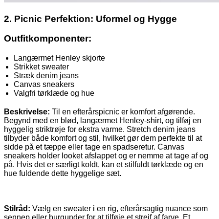
2. Picnic Perfektion: Uformel og Hygge
Outfitkomponenter:
Langærmet Henley skjorte
Strikket sweater
Stræk denim jeans
Canvas sneakers
Valgfri tørklæde og hue
Beskrivelse:
Til en efterårspicnic er komfort afgørende.
Begynd med en blød, langærmet Henley-shirt, og tilføj en
hyggelig striktrøje for ekstra varme. Stretch denim jeans
tilbyder både komfort og stil, hvilket gør dem perfekte til at
sidde på et tæppe eller tage en spadseretur. Canvas
sneakers holder looket afslappet og er nemme at tage af og
på. Hvis det er særligt koldt, kan et stilfuldt tørklæde og en
hue fuldende dette hyggelige sæt.
Stilråd:
Vælg en sweater i en rig, efterårsagtig nuance som
sennep eller burgunder for at tilføje et strejf af farve. Et