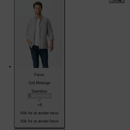
Luk
Luk
Farve:
Grå Melange
Størrelse:
+8
Klik for at ændre farve
Klik for at ændre farve