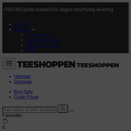
+700.000 glade kunder
101 dages retur
Hurtig levering
Om Os
Support
Chat med os
Send os en mail
+45 70 70 72 17
FAQ
Herretøj
Dametøj
Byg Selv
Gode Priser
Favoritter
0