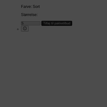
Farve:
Sort
Størrelse:
Tilføj til pakketilbud