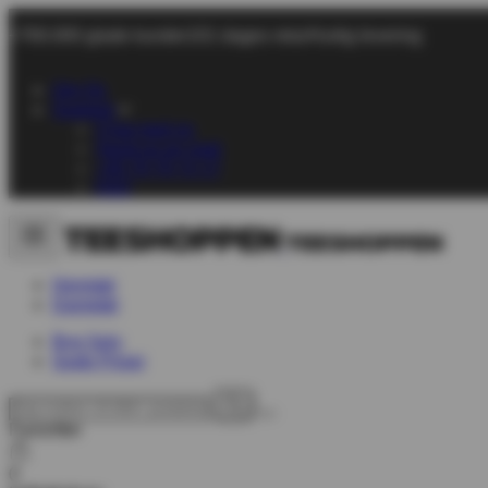
+700.000 glade kunder
101 dages retur
Hurtig levering
Om Os
Support
Chat med os
Send os en mail
+45 70 70 72 17
FAQ
Herretøj
Dametøj
Byg Selv
Gode Priser
Favoritter
0